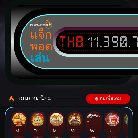
แจ็ก
THB
11.390.
พอต
เล่น
เกมยอดนิยม
ดูเกมเพิ่มเติม
MUSCLE FORTUNE CAT
Treasures of Aztec
Mahjong Legend
Wild Bounty Showdown
Way of Ninja
Koi Gate
Legacy of Kong Maxways