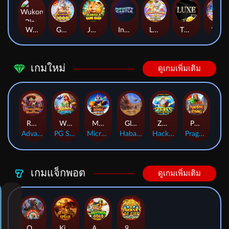
Wukong - Black Scatter
Gates of Olympus 1000
JUNGLE BANG BANG
Infinity Castle
Lucky Twins Wilds
The Luxe
Lucky Neko
เกมใหม่
ดูเกมเพิ่มเติม
Rhapsody of Muertos
Wings of Iguazu
Mighty Panda
Glory Of Rome
Ze Zeus
Pandemic Rising
AdvantPlay
PG Soft
MicroGaming
Habanero
Hacksaw
Pragmatic Play
เกมแจ็กพอต
ดูเกมเพิ่มเติม
Orphan Organ
King Of Spears
Anaconda Gold
9 Masks of Fire™ HyperSpins™