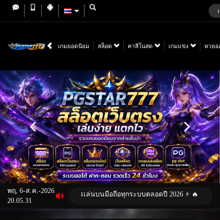
เ
เกมยอดนิยม
สล็อต
คาสิโนสด
เกมแข่ง
หวยอ
พฤ, 6-ส.ค.-2026
ต RTP ใหม่ รองรับการเล่นบนมือถือทุกระบบตลอดปี 2026 ⚡ 🔥 รวมเกมสล็อตจา
20.05.32